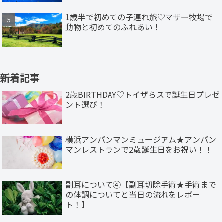
1歳半で初めての子連れ旅♡マザー牧場で
動物と初めてのふれあい！
新着記事
2歳BIRTHDAY♡トイザらスで誕生日プレゼ
ント選び！
横浜アンパンマンミュージアム★アンパン
マンレストランで2歳誕生日をお祝い！！
副耳について④【副耳切除手術★手術まで
の体調についてと当日の流れをレポー
ト！】