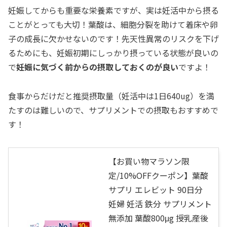
妊娠してからも重要な栄養素ですが、実は妊活中から摂る
ことがとっても大切！葉酸は、細胞分裂を助けて着床や卵
子の成長に欠かせないのです！先天性異常のリスクを下げ
るためにも、妊娠初期にしっかり摂っている状態が良いの
で
妊娠に気づく前からの摂取しておくのが良い
ですよ！
食事からだけだと推奨摂取量（妊活中は1日640ug）を満
たすのは難しいので、サプリメントでの摂取もおすすめで
す！
【お買い物マラソン限
定/10%OFFクーポン】葉酸
サプリ エレビット 90日分
妊婦 妊活 鉄分 サプリメント
無添加 葉酸800μg 授乳産後