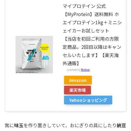
マイプロテイン 公式
【MyProtein】送料無料 ホ
エイプロテイン1kg＋ミニシ
ェイカーお試しセット
【当店を初回ご利用の方限
定商品。2回目以降はキャン
セルいたします】【楽天海
外通販】
created by
Rinker
Amazon
楽天市場
Yahooショッピング
常に
味玉
を作り置きしていて、おにぎりの具にしたり
納豆