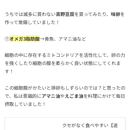
うちでは滅多に買わない
高野豆腐
を買ってみたり、
味卵
を
作って常備していました！
⑦
オメガ3脂肪酸
→青魚、アマニ油など
細胞の中に存在するミトコンドリアを活性化して、卵の力
を強くしたり細胞の膜を柔らかく良い状態にしてくれま
す！
この細胞膜がかたいと排卵もしずらいのでは？と思ったの
で、私は意識的に
アマニ油
や
えごま油
を料理にかけて毎日
摂取していました！
クセがなく食べやすい【送