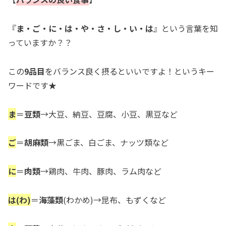
『
ま・ご・に・は・や・さ・し・い・は
』という言葉を知
っていますか？？
この
9品目
をバランス良く摂るといいですよ！というキー
ワードです★
ま
＝
豆類
→大豆、納豆、豆腐、小豆、黒豆など
ご
＝
胡麻類
→黒ごま、白ごま、ナッツ類など
に
＝
肉類
→鶏肉、牛肉、豚肉、ラム肉など
は(わ)
＝
海藻類
(わかめ)→昆布、もずくなど