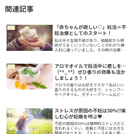
関連記事
「赤ちゃんが欲しい♡」妊活＝不
妊活
妊治療としてのスタート！
私は元々生理不順があり、結婚前から排
卵がうまくいっていないことがわかり婦
人科に通っていました。その時の治療で
は排卵誘発剤のクロミッドを飲めば排卵
することができましたが、飲まなくなる
とやっぱり乱れてしまう。。そのため妊
アロマオイルで妊活中に癒しを…
妊活
活開始までは、しばらく低...
（*^_^*）ぜひ香りの効果も活か
しましょう！！
アロマの香りはお好きですか？私はいい
香りのするものが大好きで、シャンプー
やヘアオイル、ボディークリームなどの
アイテムも香りの良さ重視で選ぶタイプ
です♥アロマ加湿器を使ったり、眠る前
に枕にアロマスプレーをシュッと吹きか
ストレスが原因の不妊は50％⁉楽
妊活
けてから眠ったりもしてい...
しむ心が妊娠を呼ぶ♥
不妊の原因の50％は精神的ストレスだと
言われるくらい、妊娠と不妊には大きな
関係があります。【ストレスを多く感じ