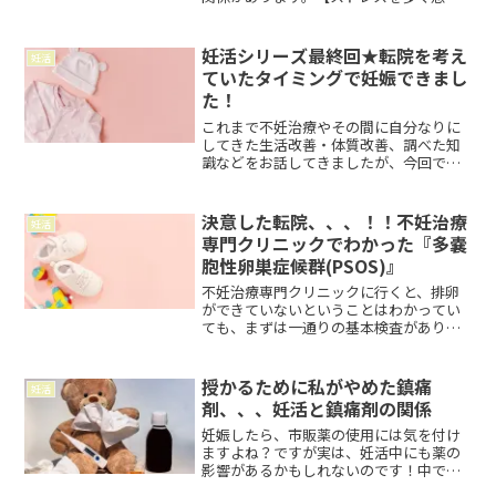
ていると…】・ストレスに対抗するホル
モンを作り出すビタミンCや、神経興奮を
抑えるカルシウムが消費されてしまう・
妊活シリーズ最終回★転院を考え
妊活
身体も緊張して硬くな...
ていたタイミングで妊娠できまし
た！
これまで不妊治療やその間に自分なりに
してきた生活改善・体質改善、調べた知
識などをお話してきましたが、今回で妊
活中のお話は最終回になります！最後は
不妊治療の専門クリニックを転院するこ
とを考えていた理由と、そのタイミング
決意した転院、、、！！不妊治療
妊活
で念願の妊娠が叶った経緯...
専門クリニックでわかった『多嚢
胞性卵巣症候群(PSOS)』
不妊治療専門クリニックに行くと、排卵
ができていないということはわかってい
ても、まずは一通りの基本検査がありま
す！主には超音波検査、血液検査、子宮
頸がん検査、おりもの検査、卵管造影検
査（←これが痛い。。）、精液検査とい
授かるために私がやめた鎮痛
妊活
った感じです。検査の周期...
剤、、、妊活と鎮痛剤の関係
妊娠したら、市販薬の使用には気を付け
ますよね？ですが実は、妊活中にも薬の
影響があるかもしれないのです！中でも
今日お伝えしたいのが、頭痛や関節痛、