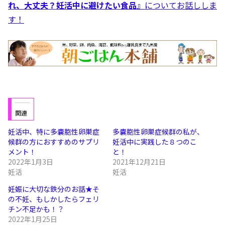
れ、大丈夫？妊活中に避けたい食品
』についてお話ししま
す！
関連
妊活中、特に多嚢胞性卵巣症
多嚢胞性卵巣症候群の私が、
候群の方におすすめのサプリ
妊活中に実践した８つのこ
メント！
と！
2022年1月3日
2021年12月21日
妊活
妊活
妊娠に大切な鉄分のお話★そ
の不妊、もしかしたらフェリ
チン不足かも！？
2022年1月25日