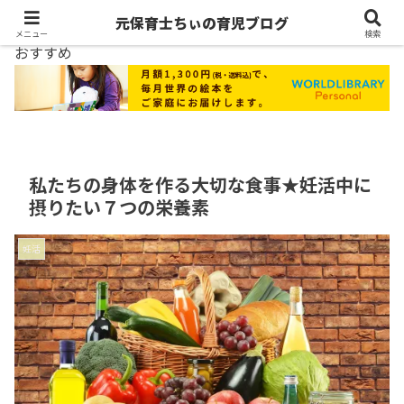
元保育士ちぃの育児ブログ
メニュー
検索
おすすめ
私たちの身体を作る大切な食事★妊活中に
摂りたい７つの栄養素
妊活