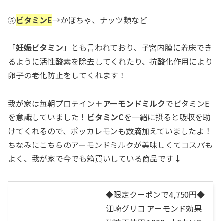
⑤
ビタミンE
→かぼちゃ、ナッツ類など
「
妊娠ビタミン
」とも言われており、子宮内膜に着床でき
るように活性酸素を除去してくれたり、抗酸化作用により
卵子の老化防止をしてくれます！
我が家は毎朝プロテイン＋
アーモンドミルク
でビタミンE
を意識していました！
ビタミンC
を一緒に摂ると吸収を助
けてくれるので、ポッカレモンも数滴加えていましたよ！
ちなみにこちらのアーモンドミルクが美味しくてコスパも
よく、我が家で今でも箱買いしている商品です
↓
◆限定クーポンで4,750円◆
江崎グリコ アーモンド効果