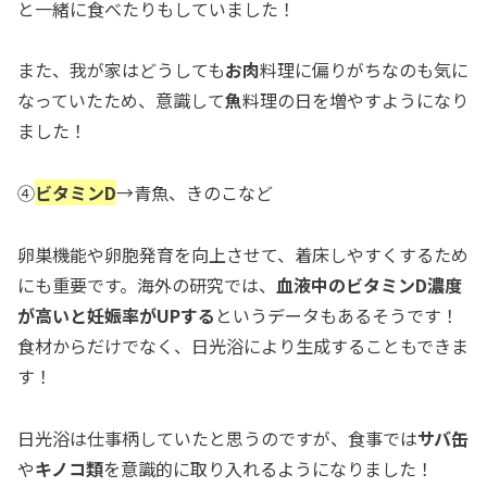
と一緒に食べたりもしていました！
また、我が家はどうしても
お肉
料理に偏りがちなのも気に
なっていたため、意識して
魚
料理の日を増やすようになり
ました！
④
ビタミンD
→青魚、きのこなど
卵巣機能や卵胞発育を向上させて、着床しやすくするため
にも重要です。海外の研究では、
血液中のビタミンD濃度
が高いと妊娠率がUPする
というデータもあるそうです！
食材からだけでなく、日光浴により生成することもできま
す！
日光浴は仕事柄していたと思うのですが、食事では
サバ缶
や
キノコ類
を意識的に取り入れるようになりました！