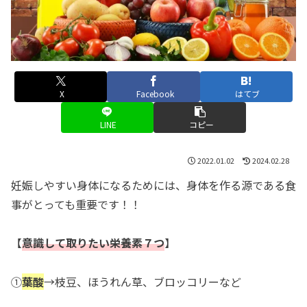
X
Facebook
はてブ
LINE
コピー
2022.01.02
2024.02.28
妊娠しやすい身体になるためには、身体を作る源である食
事がとっても重要です！！
【
意識して取りたい栄養素
７つ
】
①
葉酸
→枝豆、ほうれん草、ブロッコリーなど