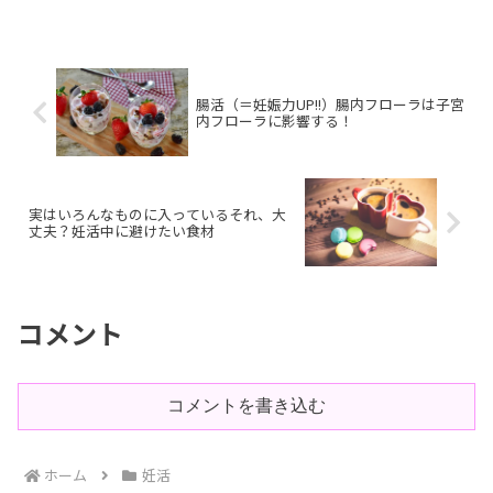
発熱時などに使用する解熱鎮痛剤。私も
頭痛もちで、肩が凝ったり夕方疲れた時
などによく頭痛がして鎮痛...
腸活（＝妊娠力UP!!）腸内フローラは子宮
内フローラに影響する！
実はいろんなものに入っているそれ、大
丈夫？妊活中に避けたい食材
コメント
コメントを書き込む
ホーム
妊活