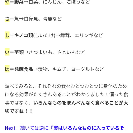
や
＝
野菜
→白菜、にんじん、ごぼうなど
さ
＝
魚
→白身魚、青魚など
し
＝
キノコ類
(しいたけ)→舞茸、エリンギなど
い
＝
芋類
→さつまいも、さといもなど
は
＝
発酵食品
→漬物、キムチ、ヨーグルトなど
調べてみると、それぞれの食材ひとつひとつに身体のため
になる効果がたくさんあることがわかりました！偏った食
事ではなく、
いろんなものをまんべんなく食べることが大
切ですね！！
Next…続いては逆に『
実はいろんなものに入っているそ