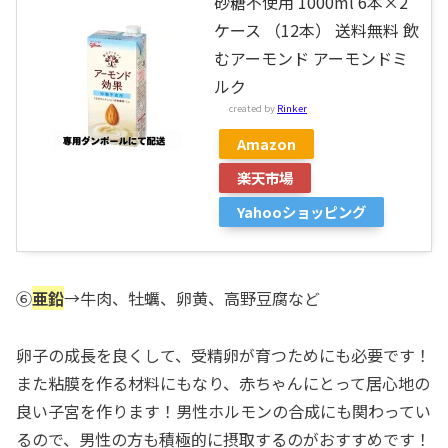
砂糖不使用 1000ml 6本×2
ケース （12本） 送料無料 飲
むアーモンド アーモンドミ
ルク
created by
Rinker
Amazon
楽天市場
Yahooショッピング
⑥
亜鉛
→牛肉、牡蠣、卵黄、高野豆腐など
卵子の成長を良くして、受精卵が育つためにも必要です！
また粘膜を作る材料にもなり、赤ちゃんにとって居心地の
良い子宮を作ります！男性ホルモンの合成にも関わってい
るので、男性の方も積極的に摂取するのがおすすめです！