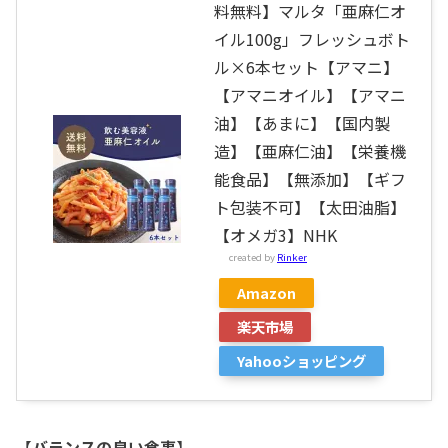
料無料】マルタ「亜麻仁オ
イル100g」フレッシュボト
ル×6本セット【アマニ】
【アマニオイル】【アマニ
油】【あまに】【国内製
造】【亜麻仁油】【栄養機
能食品】【無添加】【ギフ
ト包装不可】【太田油脂】
【オメガ3】NHK
created by
Rinker
Amazon
楽天市場
Yahooショッピング
【
バランスの良い食事
】