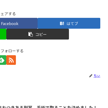
シェアする
Facebook
はてブ
コピー
をフォローする
ちぃ
まれつきある副耳、手術で取ることを決めました！