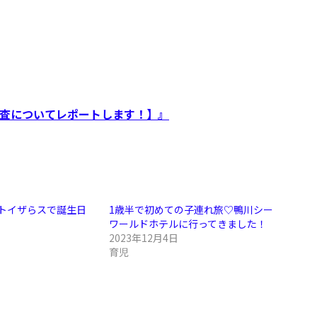
検査についてレポートします！】』
Y♡トイザらスで誕生日
1歳半で初めての子連れ旅♡鴨川シー
！
ワールドホテルに行ってきました！
2023年12月4日
育児