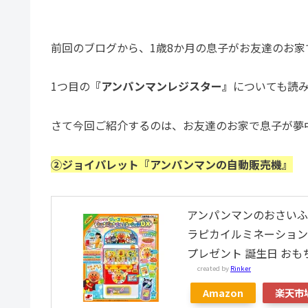
前回のブログから、1歳8か月の息子がお友達のお
1つ目の
『アンパンマンレジスター』
についても読
さて今回ご紹介するのは、お友達のお家で息子が夢
②ジョイパレット『アンパンマンの自動販売機』
アンパンマンのおさいふ
ラピカイルミネーション
プレゼント 誕生日 おも
created by
Rinker
Amazon
楽天市