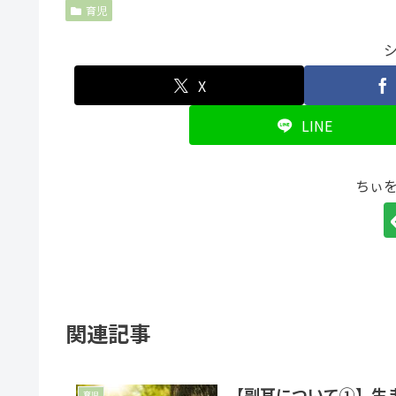
育児
X
LINE
ちぃ
関連記事
【副耳について①】生
育児