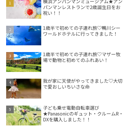
横浜アンパンマンミュージアム★アン
パンマンレストランで2歳誕生日をお
祝い！！
1歳半で初めての子連れ旅♡鴨川シー
ワールドホテルに行ってきました！
1歳半で初めての子連れ旅♡マザー牧
場で動物と初めてのふれあい！
我が家に天使がやってきました♡大切
で愛おしいちいさな命
子ども乗せ電動自転車選び
★Panasonicのギュット・クルームR・
DXを購入しました！！