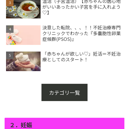
温活（子宮温活）【赤ちゃんの居心地
がいいあったかい子宮を手に入れよう
♡】
決意した転院、、、！！不妊治療専門
クリニックでわかった『多嚢胞性卵巣
症候群(PSOS)』
「赤ちゃんが欲しい♡」妊活＝不妊治
療としてのスタート！
カテゴリ一覧
２．妊娠