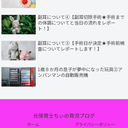
副耳について④【副耳切除手術★手術まで
の体調についてと当日の流れをレポー
ト！】
副耳について③【手術日が決定★手術前検
査についてレポートします！】
1歳８か月の息子が夢中になった玩具②ア
ンパンマンの自動販売機
元保育士ちぃの育児ブログ
ホーム
プライバシーポリシー