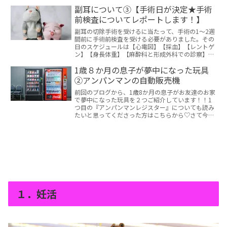
咳もなかったため、手術の2日前に様々な感染症が
副耳について③【手術日が決定★手術
一気に調...
前検査についてレポートします！】
副耳の切除手術を受けるに当たって、手術の1～2週
間前に手術前検査を受ける必要がありました。その
日のスケジュールは【心電図】【採血】【レントゲ
ン】【身長体重】【麻酔科と形成外科での診察】
【当日の説明】でした。初めての検査に子も親もド
1歳８か月の息子が夢中になった玩具
キドキ。。...
②アンパンマンの自動販売機
前回のブログから、1歳8か月の息子がお友達のお家
で夢中になった玩具を２つご紹介しています！！1
つ目の『アンパンマンレジスター』についても読み
たいと思ってくださった方はこちらから♡さて今回
ご紹介するのは、お友達のお家で息子が夢中になっ
て遊んだ...
１．妊活