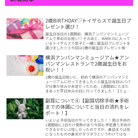
2歳BIRTHDAY♡トイザらスで誕生日プ
レゼント選び！
誕生日当日の1週間前、横浜アンパンマンミュージ
アムで早めのお祝い♡ そのあと、MARK ISに入って
いるトイザらスで息子と一緒に誕生日プレゼントを
選びました☆彡今回は2歳の誕生日プレゼント候補
に挙がったものと、実際に選んだものをご紹介した
横浜アンパンマンミュージアム★アン
いと思います！
パンマンレストランで2歳誕生日をお
祝い！！
2歳の誕生日祝いに、初めて横浜のアンパンマンミ
ュージアムに行ってきました☆彡誕生日当日はパパ
が仕事か休みか未定だったため、1週間前にたまた
まあった平日休みの日に行ってきました！【ミュー
ジアムでの1日レポ★】10:30 アンパンマンミュー
副耳について④【副耳切除手術★手術
ジア...
までの体調についてと当日の流れをレ
ポート！】
いよいよ手術当日がやってきました！！実は手術の
1週間前に1日だけ発熱があり今回も予定通り手術が
できるかだいぶ怪しかったのですが、鼻詰まりは気
になったものの鼻水がダラダラというわけではなく