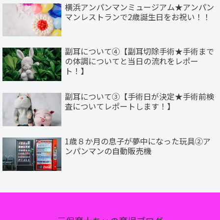
横浜アンパンマンミュージアム★アンパン
マンレストランで2歳誕生日をお祝い！！
副耳について④【副耳切除手術★手術まで
の体調についてと当日の流れをレポー
ト！】
副耳について③【手術日が決定★手術前検
査についてレポートします！】
1歳８か月の息子が夢中になった玩具②ア
ンパンマンの自動販売機