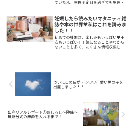
ていた私。生理予定日を過ぎても生理が
来ないことを確認し、ぴったり１週間後
まで待ってから市販の妊娠検査薬をやっ
てみました！！妊娠検査薬を使ったのは
妊娠したら読みたいマタニティ雑
妊娠
初めてではありません。元...
誌や本の世界♥私はこれを読みま
した！！
初めての妊娠は、楽しみもいっぱい♥不
安もいっぱい！！気になることやわから
ないことも多く、たくさん情報収集した
くなりますよね！今はネット上にもたく
さんの情報がありますが、たくさんあり
すぎてわからなくなってしまったり、誌
面にまとまっているからこ...
ついにこの日が…♡♡♡可愛い男の子を
出産しました！！
出産リアルレポート①おしるし〜陣痛〜
無痛分娩の麻酔を入れるまで！