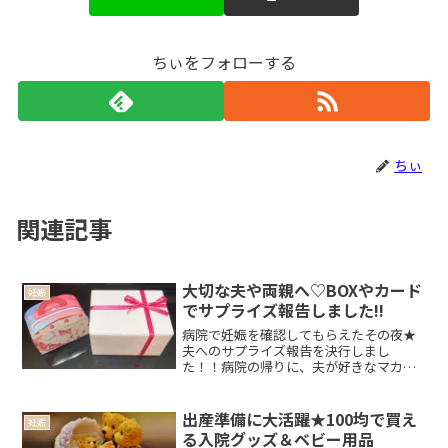
ちぃをフォローする
ちぃ
関連記事
大切な夫や両親へ♡BOXやカード
妊娠
でサプライズ報告しました!!
病院で妊娠を確認してもらえたその夜★
夫へのサプライズ報告を決行しまし
た！！病院の帰りに、夫が好きなマカロ
ンと男女どっちだった時にも使えるデザ
インのベビー靴下を買って帰りました♡
友達へのプレゼントではなく、初めて我
出産準備に大活躍★100均で買え
妊娠
が子に選ぶ靴下(*^_^*)...
る入院グッズ＆ベビー用品