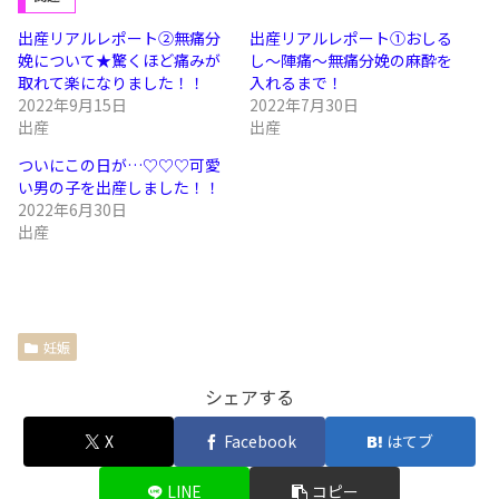
出産リアルレポート②無痛分
出産リアルレポート①おしる
娩について★驚くほど痛みが
し〜陣痛〜無痛分娩の麻酔を
取れて楽になりました！！
入れるまで！
2022年9月15日
2022年7月30日
出産
出産
ついにこの日が…♡♡♡可愛
い男の子を出産しました！！
2022年6月30日
出産
妊娠
シェアする
X
Facebook
はてブ
LINE
コピー