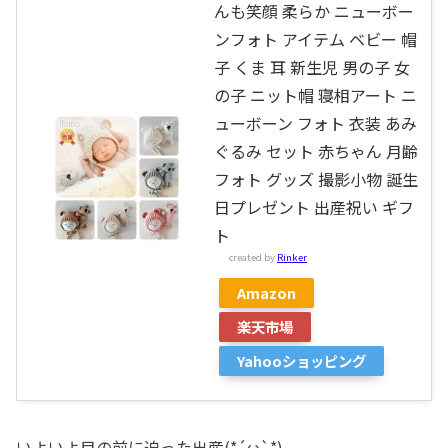
んも笑顔 柔らか ニューボー
ンフォト アイテム ベビー 帽
子 くま 耳 新生児 男の子 女
の子 ニット帽 寝相アート ニ
ューボーン フォト 衣装 あみ
ぐるみ セット 赤ちゃん 月齢
フォト グッズ 撮影小物 誕生
日プレゼント 出産祝い ギフ
ト
created by
Rinker
Amazon
楽天市場
Yahooショッピング
いよいよ目の前に迫った出産(*´ω`*)