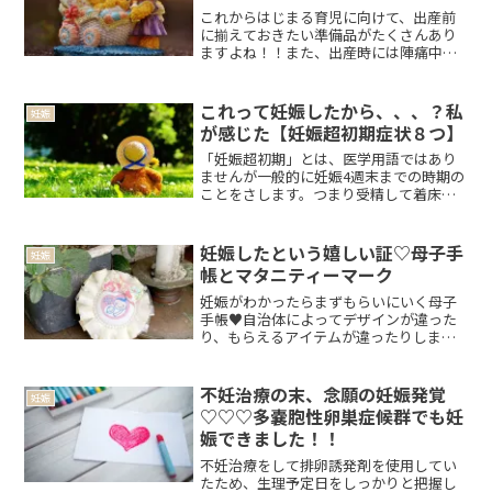
これからはじまる育児に向けて、出産前
に揃えておきたい準備品がたくさんあり
ますよね！！また、出産時には陣痛中や
入院中に必要なものを揃えて持っていく
必要があります★出産・育児に向けて、
ベビー用品などはどれも可愛くて揃える
これって妊娠したから、、、？私
妊娠
のは楽しみだけれど、どう...
が感じた【妊娠超初期症状８つ】
「妊娠超初期」とは、医学用語ではあり
ませんが一般的に妊娠4週末までの時期の
ことをさします。つまり受精して着床し
てから、生理予定日を過ぎて1週間後くら
いまでの時期になりますね！ちょうど市
販の妊娠検査薬で妊娠を確認できる頃で
妊娠したという嬉しい証♡母子手
妊娠
す！私の場合、あと2...
帳とマタニティーマーク
妊娠がわかったらまずもらいにいく母子
手帳♥自治体によってデザインが違った
り、もらえるアイテムが違ったりします
よね！キャラクターのものも羨ましいな
ぁと思いましたが、私が住んでいるとこ
ろは子どものイラストのデザインでし
不妊治療の末、念願の妊娠発覚
妊娠
た！それはそれで可愛く、な...
♡♡♡多嚢胞性卵巣症候群でも妊
娠できました！！
不妊治療をして排卵誘発剤を使用してい
たため、生理予定日をしっかりと把握し