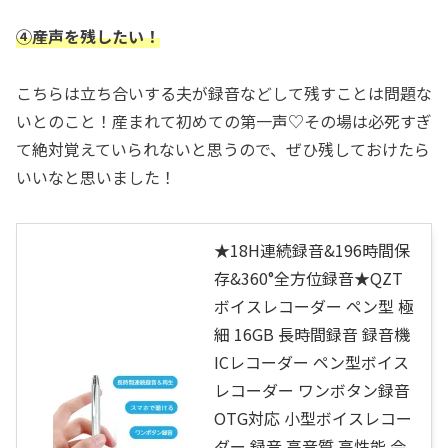
④産声を残したい！
こちらは立ち合いする夫が録音などして残すことは問題な
いとのこと！産まれて初めての第一声♡その場は必死すぎ
て絶対覚えていられないと思うので、ぜひ残しておけたら
いいなと思いました！
★18H連続録音&196時間保
存&360°全方位録音★QZT
ボイスレコーダー ペン型 極
細 16GB 長時間録音 録音機
ICレコーダー ペン型ボイス
レコーダー ワンボタン録音
OTG対応 小型ボイスレコー
ダー 録音 高音質 高性能 会