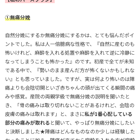
①無痛分娩
自然分娩にするか無痛分娩にするかは、とても悩んだポイ
ントでした。私は人一倍臆病な性格で、『自然に産むのも
怖いけれど、麻酔を入れる処置や麻酔を入れて逆に冷静に
なってしまうことも怖かった』のです。初産で全てが未知
である中で、『勢いのまま産んだ方が怖くないかもしれな
い』とも思っていました。ですが、実は何より怖いのは陣
痛よりも会陰切開といざ赤ちゃんの頭が出てくる瞬間の痛
みや感覚。産院の両親学級で無痛分娩の説明を聞いたと
き、「骨の痛みは取り切れないことがあるけれど、会陰の
皮膚の痛みは取れます」と、まさに
私が1番心配している
部分の痛みが取れる
と聞いて、やっぱり無痛分娩にしたい
と決断しました★陣痛はどんなものなのか少しは経験した
かったことに加え、陣痛が来てから麻酔を入れた方が麻酔